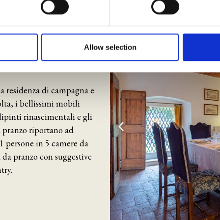
14
7
6
 provided to them or that they’ve collected from your use of their
Allow selection
 la residenza di campagna e
olta, i bellissimi mobili
dipinti rinascimentali e gli
da pranzo riportano ad
11 persone in 5 camere da
la da pranzo con suggestive
try.