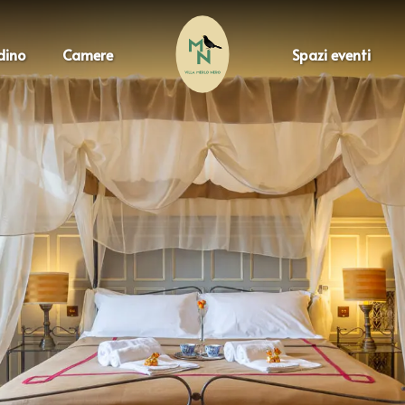
rdino
Camere
Spazi eventi