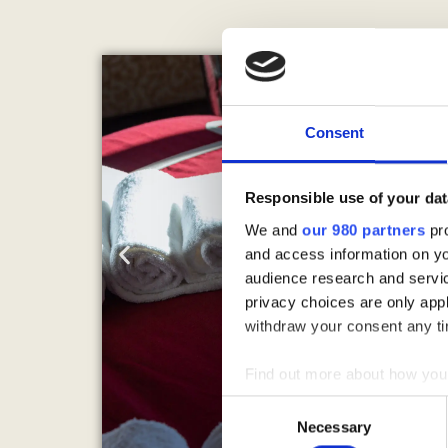
Consent
Responsible use of your dat
We and
our 980 partners
pro
and access information on yo
audience research and servi
privacy choices are only app
withdraw your consent any tim
Find out more about how your
Consent
We use cookies to personalis
Necessary
Selection
information about your use of