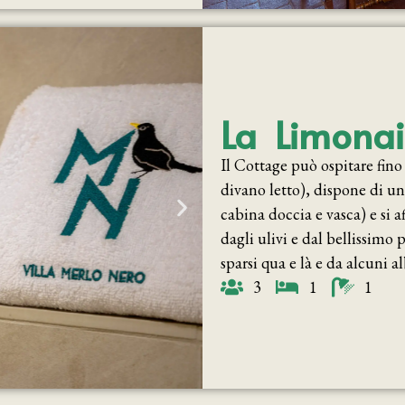
La Limona
Il Cottage può ospitare fino
divano letto), dispone di u
cabina doccia e vasca) e si a
dagli ulivi e dal bellissimo 
sparsi qua e là e da alcuni al
3
1
1