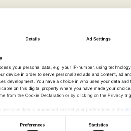
Villa Merlo
La Villa è stata accuratamen
Details
Ad Settings
splendore, con i suoi alti sof
parquet, bagni in travertino,
a
pietra serena. Offre camere 
cess your personal data, e.g. your IP-number, using technology
alta qualità e aria condizio
ur device in order to serve personalized ads and content, ad a
due appartamenti (Allegrezza
ces development. You have a choice in who uses your data and 
size, 1 queen size), 6 bagni
licable on this digital property where you have made your choic
soggiorno/pranzo con camine
e from the Cookie Declaration or by clicking on the Privacy trig
si possono assorbire i meravi
scoiattoli sfrecciare tra gli 
 personal data is processed and set your preferences in the
det
all'italiana e una bellissima
e content and ads, to provide social media features and to analy
soleggiate o splendidi aperiti
Preferences
Statistics
 our site with our social media, advertising and analytics partn