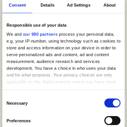
Consent
Details
Ad Settings
About
Serate Pizza
Responsible use of your data
We and
our 980 partners
process your personal data,
“Prepara una pizza con pummarola 'ncoppa e
e.g. your IP-number, using technology such as cookies to
vedrai che il mondo ti sorriderà." (Pino Daniele)
store and access information on your device in order to
serve personalized ads and content, ad and content
Un pizzaiolo preparerà solo per te, la tua
measurement, audience research and services
famiglia e i tuoi amici una deliziosa pizza nel
development. You have a choice in who uses your data
and for what purposes. Your privacy choices are only
nostri forno a legna, a bordo piscina, mentre tu
applicable on this digital property where you have made
potrai rilassarti, con un buon bicchiere di vino,
your choices. You can change or withdraw your consent
circondato dalla magica atmosfera dei nostri
any time from the Cookie Declaration or by clicking on
Consent
ulivi
the Privacy trigger icon.
Necessary
Selection
Find out more about how your personal data is processed
Preferences
and set your preferences in the
details section
.